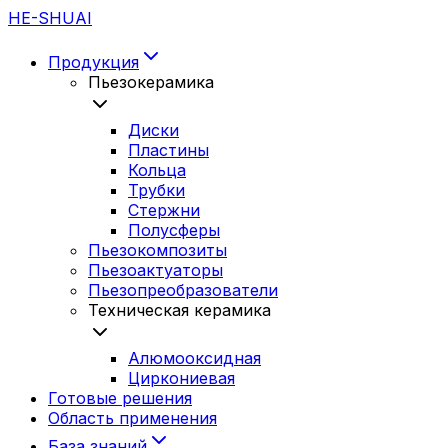
HE-SHUAI
Продукция
Пьезокерамика
Диски
Пластины
Кольца
Трубки
Стержни
Полусферы
Пьезокомпозиты
Пьезоактуаторы
Пьезопреобразователи
Техническая керамика
Алюмооксидная
Циркониевая
Готовые решения
Область применения
База знаний