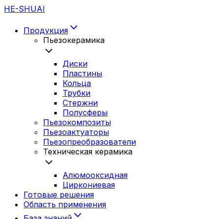
HE-SHUAI
Продукция
Пьезокерамика
Диски
Пластины
Кольца
Трубки
Стержни
Полусферы
Пьезокомпозиты
Пьезоактуаторы
Пьезопреобразователи
Техническая керамика
Алюмооксидная
Циркониевая
Готовые решения
Область применения
База знаний